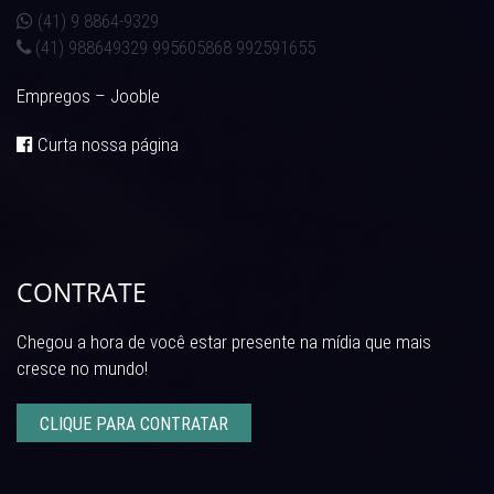
(41) 9 8864-9329
(41) 988649329 995605868 992591655
Empregos – Jooble
Curta nossa página
CONTRATE
Chegou a hora de você estar presente na mídia que mais
cresce no mundo!
CLIQUE PARA CONTRATAR